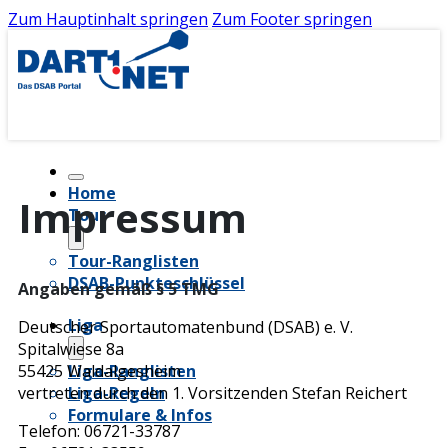
Zum Hauptinhalt springen
Zum Footer springen
Home
Impressum
Tour
Tour-Ranglisten
DSAB-Punkteschlüssel
Angaben gemäß § 5 TMG
Liga
Deutscher Sportautomatenbund (DSAB) e. V.
Spitalwiese 8a
Liga-Ranglisten
55425 Waldalgesheim
Liga-Regeln
vertreten durch den 1. Vorsitzenden Stefan Reichert
Formulare & Infos
Telefon: 06721-33787