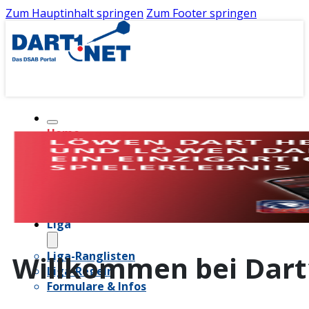
Zum Hauptinhalt springen
Zum Footer springen
Home
Tour
Tour-Ranglisten
DSAB-Punkteschlüssel
Liga
Liga-Ranglisten
Willkommen bei Dart1
Liga-Regeln
Formulare & Infos